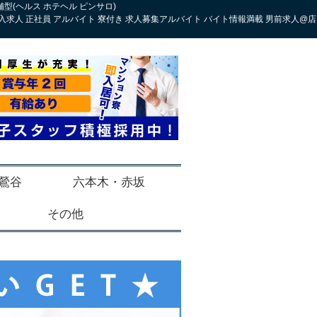
型(ヘルス ホテヘル ピンサロ)
入求人 正社員 アルバイト 寮付き 求人募集アルバイト バイト情報満載 男前求人@店
鶯谷
六本木・赤坂
その他