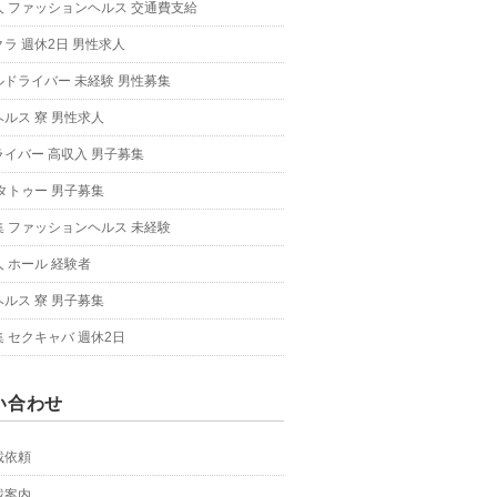
人 ファッションヘルス 交通費支給
ラ 週休2日 男性求人
ルドライバー 未経験 男性募集
ルス 寮 男性求人
イバー 高収入 男子募集
タトゥー 男子募集
集 ファッションヘルス 未経験
 ホール 経験者
ルス 寮 男子募集
 セクキャバ 週休2日
い合わせ
載依頼
載案内