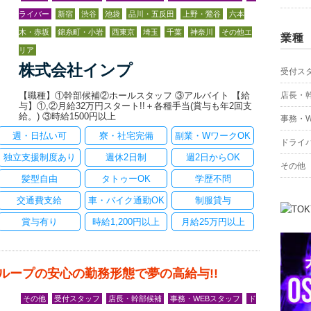
ライバー
新宿
渋谷
池袋
品川・五反田
上野・鶯谷
六本
木・赤坂
錦糸町・小岩
西東京
埼玉
千葉
神奈川
その他エ
業種
リア
株式会社インプ
受付ス
【職種】①幹部候補②ホールスタッフ ③アルバイト 【給
店長・
与】①,②月給32万円スタート!!＋各種手当(賞与も年2回支
給。) ③時給1500円以上
事務・
週・日払い可
寮・社宅完備
副業・WワークOK
ドライ
独立支援制度あり
週休2日制
週2日からOK
その他
髪型自由
タトゥーOK
学歴不問
交通費支給
車・バイク通勤OK
制服貸与
賞与有り
時給1,200円以上
月給25万円以上
ループの安心の勤務形態で夢の高給与!!
その他
受付スタッフ
店長・幹部候補
事務・WEBスタッフ
ド