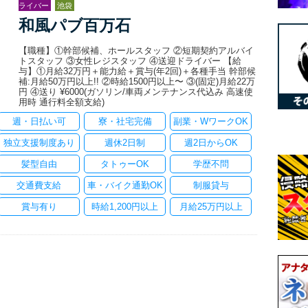
ライバー
池袋
和風パブ百万石
【職種】①幹部候補、ホールスタッフ ②短期契約アルバイ
トスタッフ ③女性レジスタッフ ④送迎ドライバー 【給
与】①月給32万円＋能力給＋賞与(年2回)＋各種手当 幹部候
補:月給50万円以上!! ②時給1500円以上〜 ③(固定)月給22万
円 ④送り ¥6000(ガソリン/車両メンテナンス代込み 高速使
用時 通行料全額支給)
週・日払い可
寮・社宅完備
副業・WワークOK
独立支援制度あり
週休2日制
週2日からOK
髪型自由
タトゥーOK
学歴不問
交通費支給
車・バイク通勤OK
制服貸与
賞与有り
時給1,200円以上
月給25万円以上