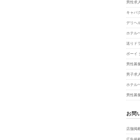
男性求
キャバク
デリヘ
ホテルヘ
送りドラ
ボーイ 
男性募
男子求人
ホテルヘ
男性募集
お問
店舗掲
広告掲