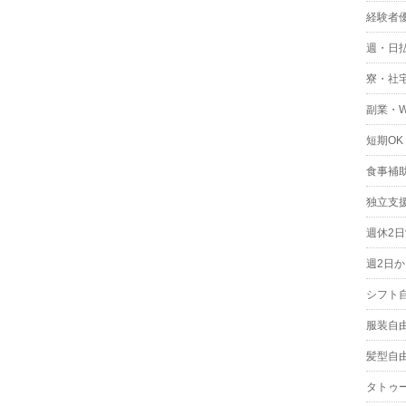
経験者
週・日
寮・社
副業・
短期OK
食事補
独立支
週休2
週2日か
シフト
服装自
髪型自
タトゥー