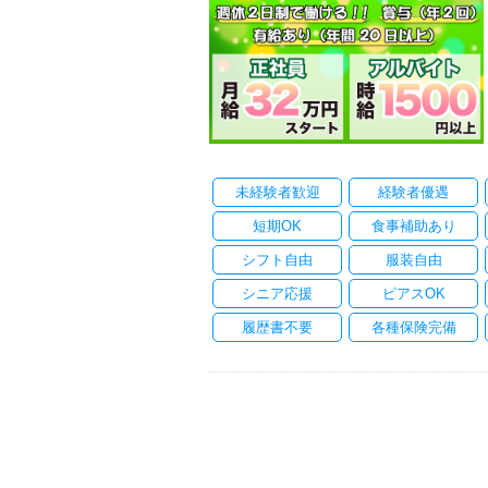
未経験者歓迎
経験者優遇
短期OK
食事補助あり
シフト自由
服装自由
シニア応援
ピアスOK
履歴書不要
各種保険完備