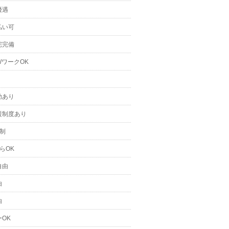
優遇
払い可
宅完備
WワークOK
助あり
援制度あり
日制
らOK
自由
由
由
OK