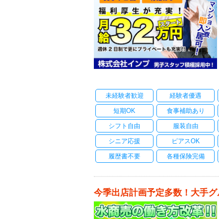
未経験者歓迎
経験者優遇
短期OK
食事補助あり
シフト自由
服装自由
シニア応援
ピアスOK
履歴書不要
各種保険完備
今季出店計画予定多数！大手グ