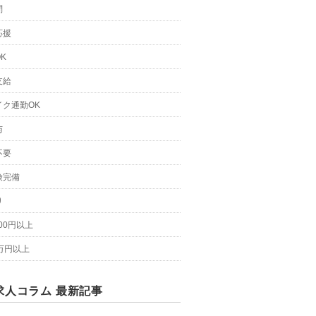
問
応援
K
支給
イク通勤OK
与
不要
険完備
り
200円以上
万円以上
求人コラム 最新記事