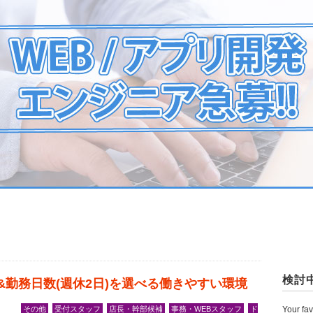
検討
)&勤務日数(週休2日)を選べる働きやすい環境
その他
受付スタッフ
店長・幹部候補
事務・WEBスタッフ
ド
Your fav