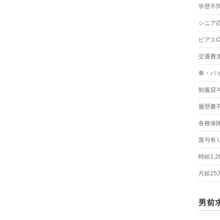
学歴不
シニア
ピアスO
交通費
車・バ
制服貸
履歴書
各種保
賞与有
時給1,
月給25
男前