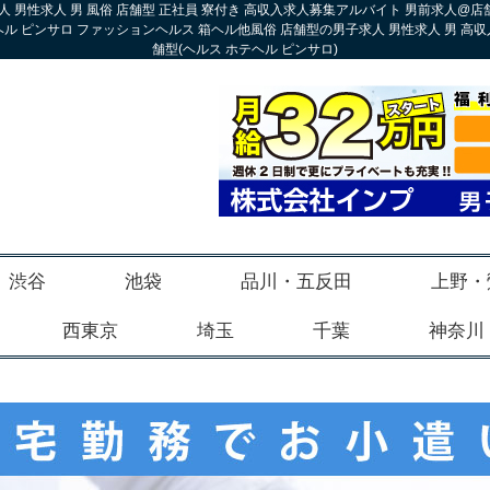
人 男性求人 男 風俗 店舗型 正社員 寮付き 高収入求人募集アルバイト 男前求人@店舗
ヘル ピンサロ ファッションヘルス 箱ヘル他風俗 店舗型の男子求人 男性求人 男 高収
舗型(ヘルス ホテヘル ピンサロ)
渋谷
池袋
品川・五反田
上野・
西東京
埼玉
千葉
神奈川